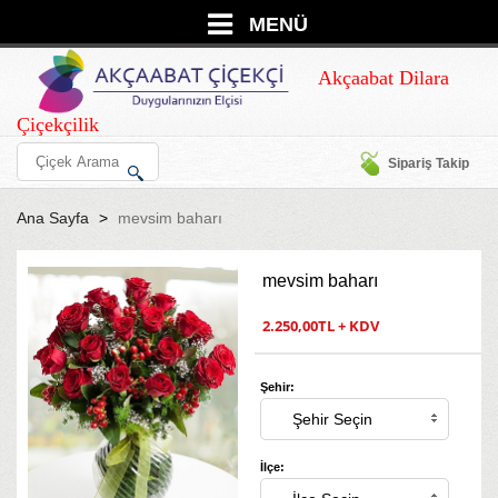
MENÜ
Akçaabat Dilara
Çiçekçilik
Sipariş Takip
Ana Sayfa
mevsim baharı
mevsim baharı
2.250,00TL + KDV
Şehir:
İlçe: