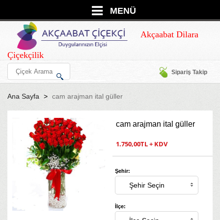
MENÜ
Akçaabat Dilara
Çiçekçilik
Sipariş Takip
Ana Sayfa
cam arajman ital güller
cam arajman ital güller
1.750,00TL + KDV
Şehir:
İlçe: