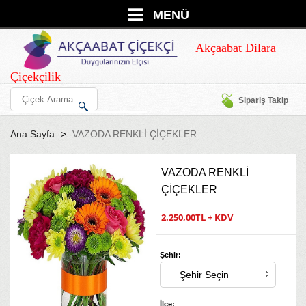
MENÜ
Akçaabat Dilara
Çiçekçilik
Sipariş Takip
Ana Sayfa
VAZODA RENKLİ ÇİÇEKLER
VAZODA RENKLİ
ÇİÇEKLER
2.250,00TL + KDV
Şehir:
İlçe: